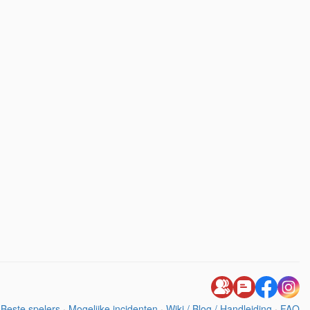
·
Beste spelers
·
Mogelijke incidenten
·
Wiki / Blog / Handleiding
·
FAQ