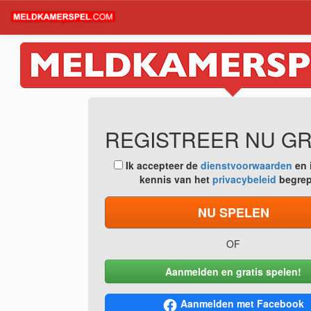
REGISTREER NU GR
Ik accepteer de
dienstvoorwaarden
en 
kennis van het
privacybeleid
begrep
NU SPELEN
OF
Aanmelden en gratis spelen!
Aanmelden met Facebook