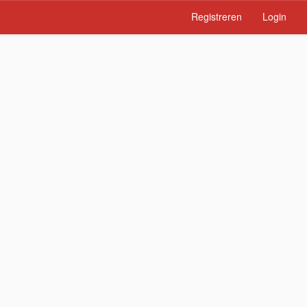
Registreren
Login